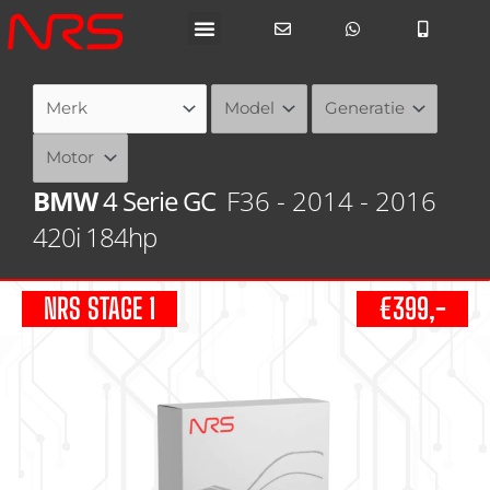
Ga
naar
de
inhoud
BMW
4 Serie GC
F36 - 2014 - 2016
420i 184hp
NRS STAGE 1
€399,-