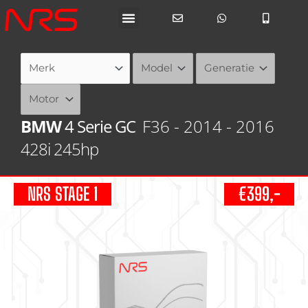
Ga
naar
de
inhoud
BMW
4 Serie GC
F36 - 2014 - 2016
428i 245hp
NRS STAGE 1
€399,-