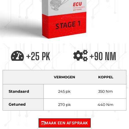
+25 PK
+90 NM
VERMOGEN
KOPPEL
Standaard
245 pk
350 Nm
Getuned
270 pk
440 Nm
MAAK EEN AFSPRAAK