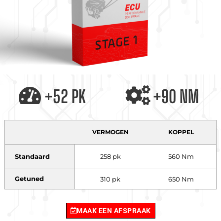
+52 PK
+90 NM
VERMOGEN
KOPPEL
Standaard
258 pk
560 Nm
Getuned
310 pk
650 Nm
MAAK EEN AFSPRAAK