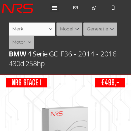
Ga
naar
de
inhoud
BMW
4 Serie GC
F36 - 2014 - 2016
430d 258hp
NRS STAGE 1
€499,-