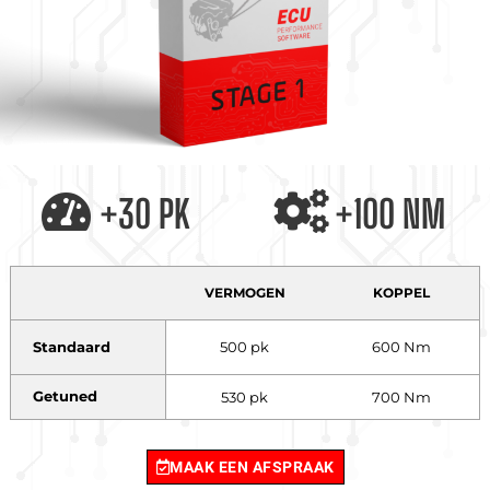
+30 PK
+100 NM
VERMOGEN
KOPPEL
Standaard
500 pk
600 Nm
Getuned
530 pk
700 Nm
MAAK EEN AFSPRAAK