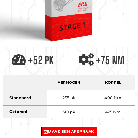
+52 PK
+75 NM
VERMOGEN
KOPPEL
Standaard
258 pk
400 Nm
Getuned
310 pk
475 Nm
MAAK EEN AFSPRAAK