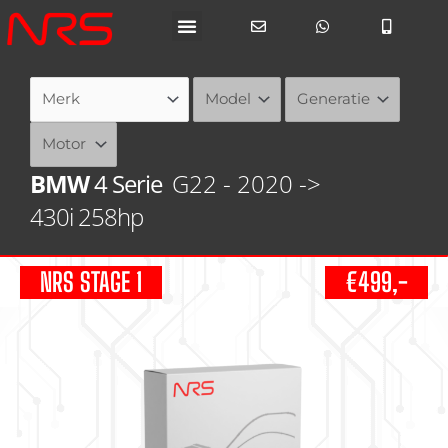
Ga
naar
de
inhoud
BMW
4 Serie
G22 - 2020 ->
430i 258hp
NRS STAGE 1
€499,-