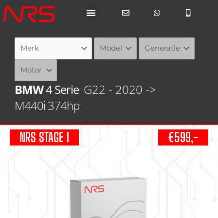
Ga
naar
de
inhoud
BMW
4 Serie
G22 - 2020 ->
M440i 374hp
NRS STAGE 1
€599,-