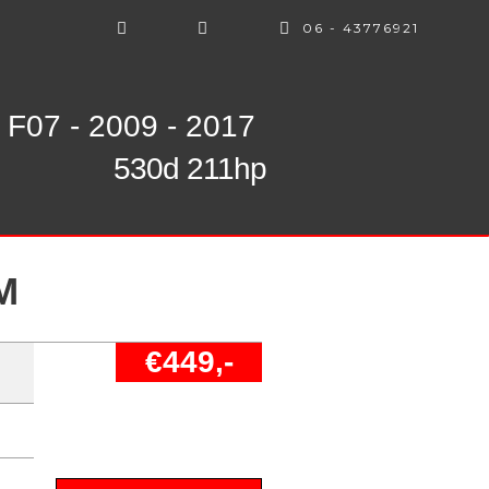
06 - 43776921
F07 - 2009 - 2017
530d 211hp
M
€449,-