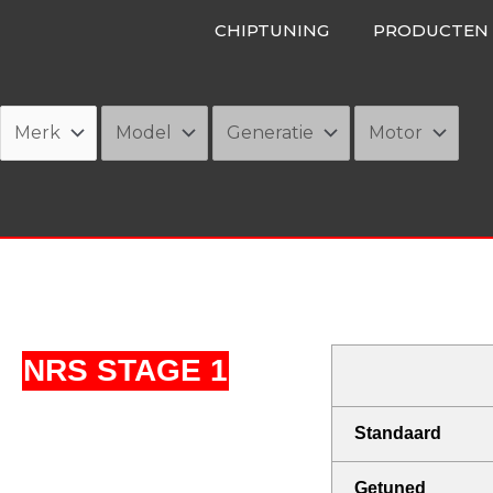
Ga
CHIPTUNING
PRODUCTEN
naar
de
inhoud
NRS STAGE 1
Standaard
Getuned