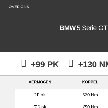
OVER ONS
BMW
5 Serie GT
+99 PK
+130 N
VERMOGEN
KOPPEL
211 pk
520 Nm
310 pk
650 Nm