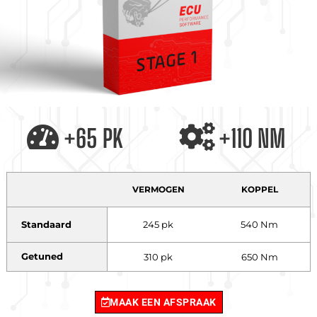
+65 PK
+110 NM
VERMOGEN
KOPPEL
Standaard
245 pk
540 Nm
Getuned
310 pk
650 Nm
MAAK EEN AFSPRAAK