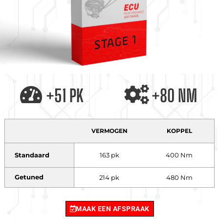
+51 PK
+80 NM
VERMOGEN
KOPPEL
Standaard
163 pk
400 Nm
Getuned
214 pk
480 Nm
MAAK EEN AFSPRAAK