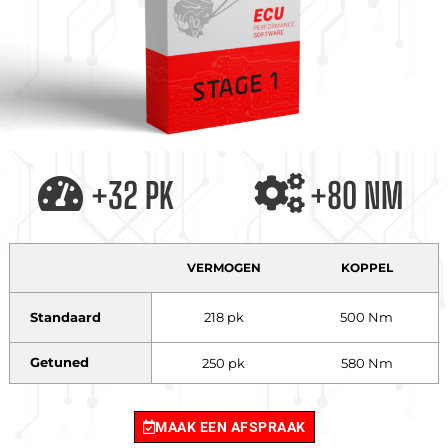
+32 PK
+80 NM
VERMOGEN
KOPPEL
Standaard
218 pk
500 Nm
Getuned
250 pk
580 Nm
MAAK EEN AFSPRAAK