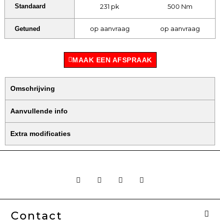
231 pk
500 Nm
Standaard
op aanvraag
op aanvraag
Getuned
MAAK EEN AFSPRAAK
Omschrijving
Aanvullende info
Extra modificaties
F
I
W
E
a
n
h
n
c
s
a
v
e
t
t
e
b
a
s
l
o
g
a
o
Contact