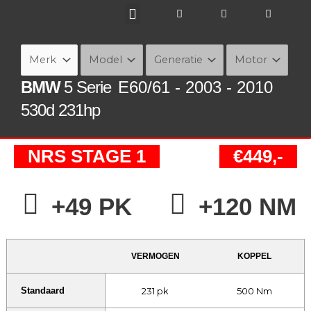
Ga
naar
de
inhoud
BMW
5 Serie
E60/61 - 2003 - 2010
530d 231hp
NRS STAGE 1
€449,-
+49 PK
+120 NM
VERMOGEN
KOPPEL
231 pk
500 Nm
Standaard