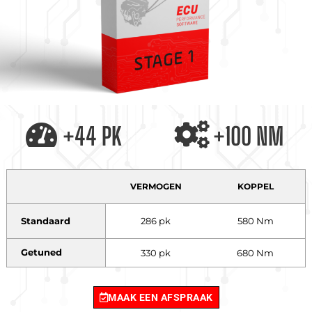
+44 PK
+100 NM
VERMOGEN
KOPPEL
Standaard
286 pk
580 Nm
Getuned
330 pk
680 Nm
MAAK EEN AFSPRAAK