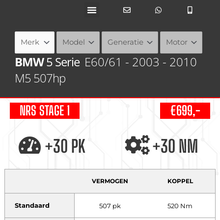
Ga
naar
de
inhoud
BMW
5 Serie
E60/61 - 2003 - 2010
M5 507hp
NRS STAGE 1
€699,-
+30 PK
+30 NM
VERMOGEN
KOPPEL
Standaard
507 pk
520 Nm