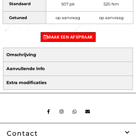
Standaard
507 pk
520 Nm
Getuned
op aanvraag
op aanvraag
MAAK EEN AFSPRAAK
Omschrijving
Aanvullende info
Extra modificaties
F
I
W
E
a
n
h
n
c
s
a
v
e
t
t
e
b
a
s
l
o
g
a
o
Contact