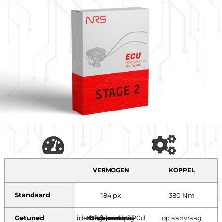
VERMOGEN
KOPPEL
Standaard
184 pk
380 Nm
Getuned
Deze motor is identiek aan de 520d 190pk, maar af-fabriek softwarematig begrensd. pk
op aanvraag