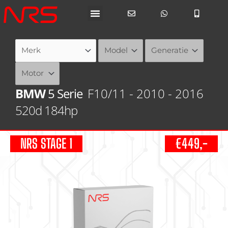
Ga
naar
de
inhoud
BMW
5 Serie
F10/11 - 2010 - 2016
520d 184hp
NRS STAGE 1
€449,-