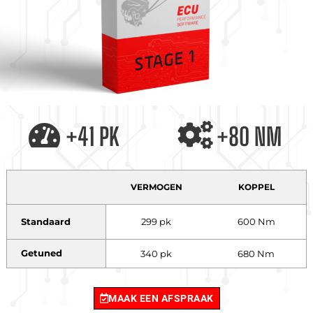
+41 PK
+80 NM
VERMOGEN
KOPPEL
Standaard
299 pk
600 Nm
Getuned
340 pk
680 Nm
MAAK EEN AFSPRAAK