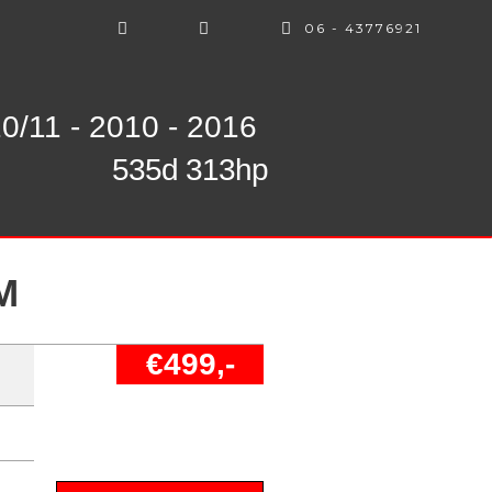
06 - 43776921
0/11 - 2010 - 2016
535d 313hp
M
€499,-