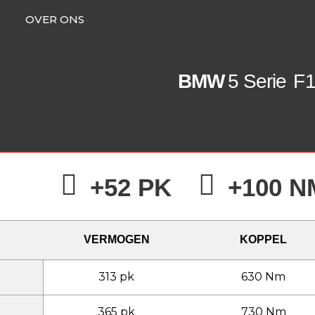
OVER ONS
BMW
5 Serie
F1
+52 PK
+100 N
VERMOGEN
KOPPEL
313 pk
630 Nm
365 pk
730 Nm