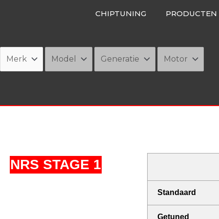
Ga
CHIPTUNING
PRODUCTEN
naar
de
inhoud
NRS STAGE 1
Standaard
Getuned