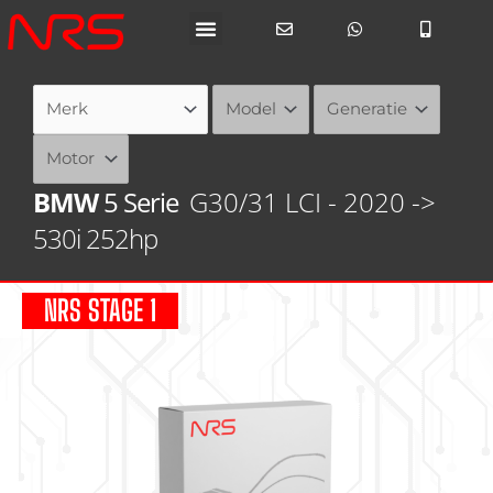
Ga
naar
de
inhoud
BMW
5 Serie
G30/31 LCI - 2020 ->
530i 252hp
NRS STAGE 1