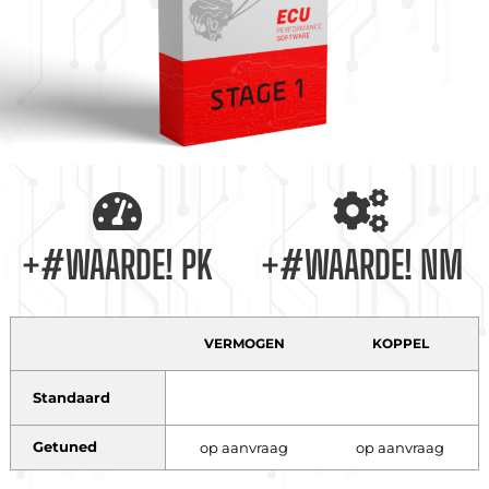
+#WAARDE! PK
+#WAARDE! NM
VERMOGEN
KOPPEL
Standaard
Getuned
op aanvraag
op aanvraag