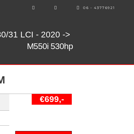
06 - 43776921
0/31 LCI - 2020 ->
M550i 530hp
M
€699,-