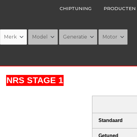
Ga
CHIPTUNING
PRODUCTEN
naar
de
inhoud
NRS STAGE 1
Standaard
Getuned