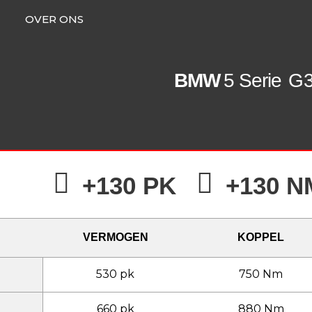
OVER ONS
BMW
5 Serie
G3
+130 PK
+130 N
VERMOGEN
KOPPEL
530 pk
750 Nm
660 pk
880 Nm