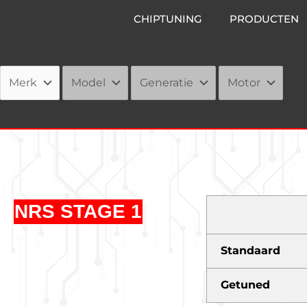
Ga
CHIPTUNING
PRODUCTEN
naar
de
inhoud
NRS STAGE 1
Standaard
Getuned