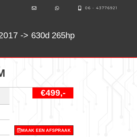
06 - 43776921
2017 ->
630d 265hp
M
€499,-
MAAK EEN AFSPRAAK