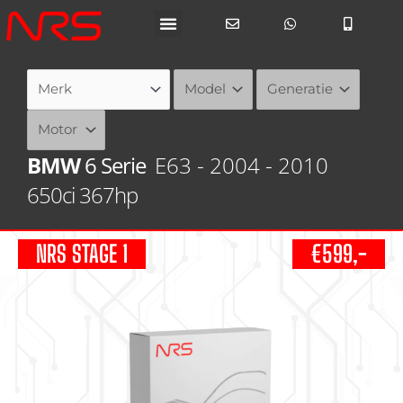
Ga
naar
de
inhoud
BMW
6 Serie
E63 - 2004 - 2010
650ci 367hp
NRS STAGE 1
€599,-