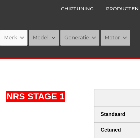
Ga
CHIPTUNING
PRODUCTEN
naar
de
inhoud
NRS STAGE 1
Standaard
Getuned