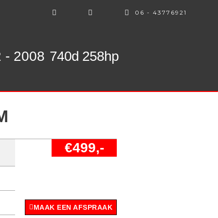
06 - 43776921
 - 2008
740d 258hp
M
€499,-
MAAK EEN AFSPRAAK