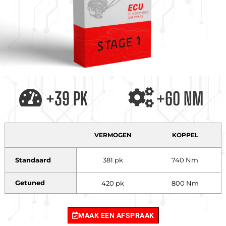
+39 PK
+60 NM
VERMOGEN
KOPPEL
Standaard
381 pk
740 Nm
Getuned
420 pk
800 Nm
MAAK EEN AFSPRAAK