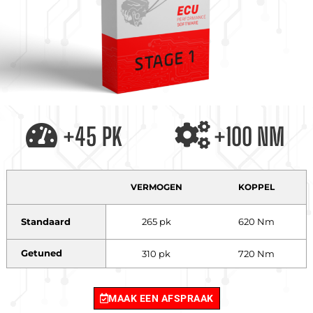
+45 PK
+100 NM
VERMOGEN
KOPPEL
Standaard
265 pk
620 Nm
Getuned
310 pk
720 Nm
MAAK EEN AFSPRAAK