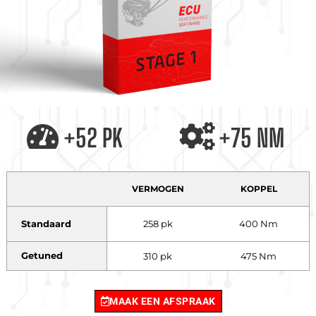
+52 PK
+75 NM
VERMOGEN
KOPPEL
Standaard
258 pk
400 Nm
Getuned
310 pk
475 Nm
MAAK EEN AFSPRAAK