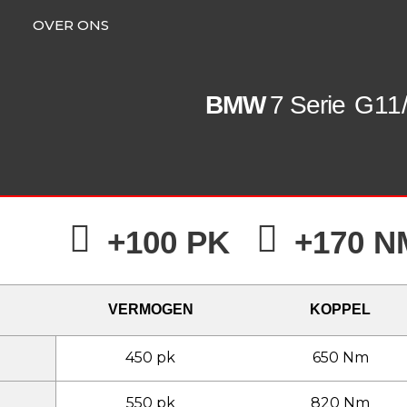
OVER ONS
BMW
7 Serie
G11/
+100 PK
+170 N
VERMOGEN
KOPPEL
450 pk
650 Nm
550 pk
820 Nm