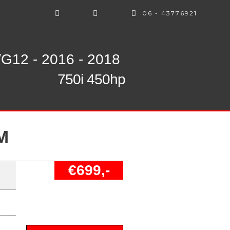
06 - 43776921
G12 - 2016 - 2018
750i 450hp
M
€699,-