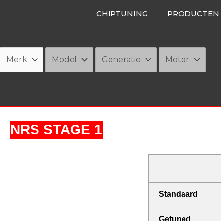
Ga
CHIPTUNING
PRODUCTEN
naar
de
inhoud
NRS STAGE 1
Standaard
Getuned