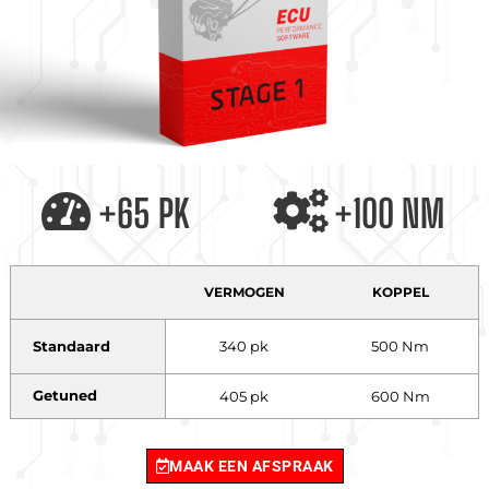
+65 PK
+100 NM
VERMOGEN
KOPPEL
Standaard
340 pk
500 Nm
Getuned
405 pk
600 Nm
MAAK EEN AFSPRAAK