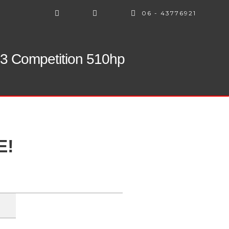
06 - 43776921
3 Competition 510hp
E!