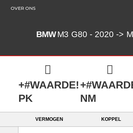
OVER ONS
BMW
M3
G80 - 2020 ->
M
+#WAARDE!
+#WAARD
PK
NM
VERMOGEN
KOPPEL