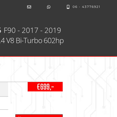
06 - 43776921
5
F90 - 2017 - 2019
.4 V8 Bi-Turbo 602hp
M
€699,-