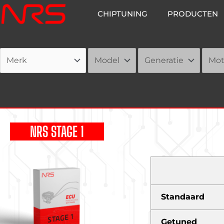
Ga
CHIPTUNING
PRODUCTEN
naar
de
inhoud
NRS STAGE 1
Standaard
Getuned