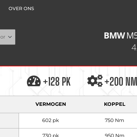
OVER ONS
BMW
M
4
+128 PK
+200 N
VERMOGEN
KOPPEL
602 pk
750 Nm
730 pk
950 Nm