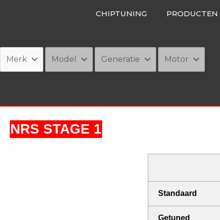
Ga
CHIPTUNING
PRODUCTEN
naar
de
inhoud
NRS STAGE 1
Standaard
Getuned