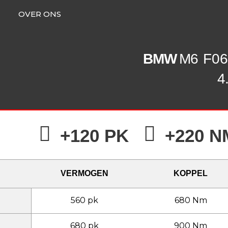
OVER ONS
BMW
M6
F06
4
+120 PK
+220 N
VERMOGEN
KOPPEL
560 pk
680 Nm
680 pk
900 Nm