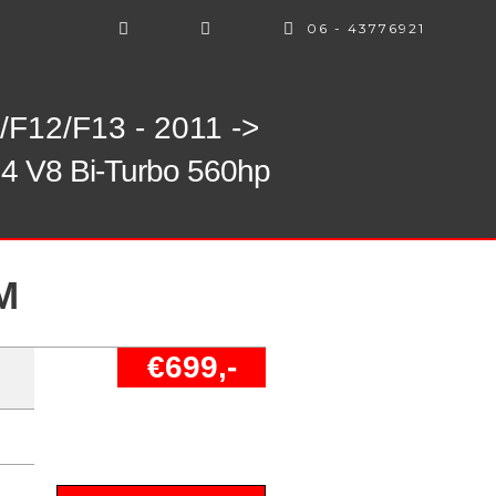
06 - 43776921
/F12/F13 - 2011 ->
.4 V8 Bi-Turbo 560hp
M
€699,-