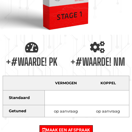
+#WAARDE! PK
+#WAARDE! NM
VERMOGEN
KOPPEL
Standaard
Getuned
op aanvraag
op aanvraag
MAAK EEN AFSPRAAK