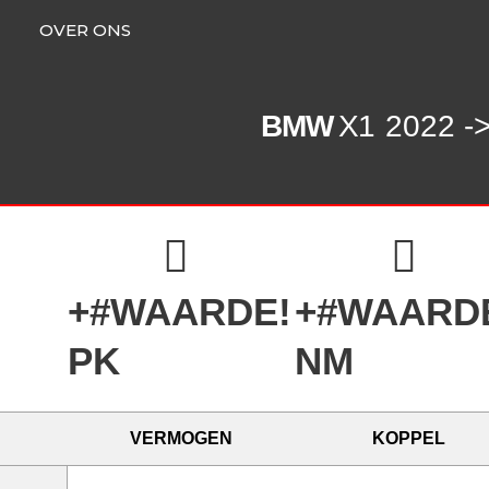
OVER ONS
BMW
X1
2022 -> 
+#WAARDE!
+#WAARD
PK
NM
VERMOGEN
KOPPEL