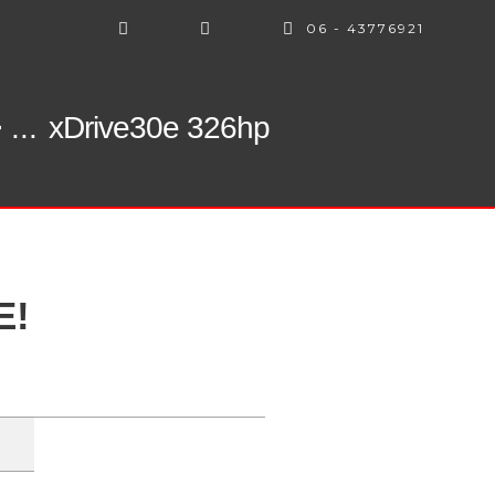
06 - 43776921
...
xDrive30e 326hp
E!