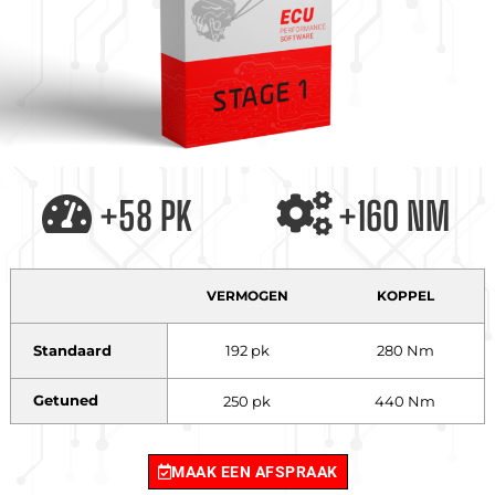
+58 PK
+160 NM
VERMOGEN
KOPPEL
Standaard
192 pk
280 Nm
Getuned
250 pk
440 Nm
MAAK EEN AFSPRAAK