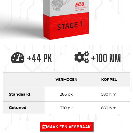
+44 PK
+100 NM
VERMOGEN
KOPPEL
Standaard
286 pk
580 Nm
Getuned
330 pk
680 Nm
MAAK EEN AFSPRAAK