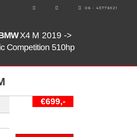
06 - 43776921
BMW
X4 M
2019 ->
nic Competition 510hp
M
€699,-