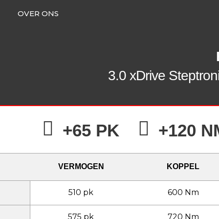
OVER ONS
3.0 xDrive Steptro
+65 PK
+120 N
VERMOGEN
KOPPEL
510 pk
600 Nm
575 pk
720 Nm