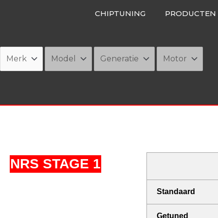
Ga
CHIPTUNING
PRODUCTEN
naar
de
inhoud
NRS STAGE 1
Standaard
Getuned