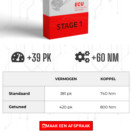
+39 PK
+60 NM
VERMOGEN
KOPPEL
Standaard
381 pk
740 Nm
Getuned
420 pk
800 Nm
MAAK EEN AFSPRAAK