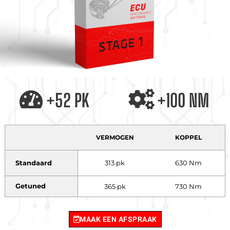
+52 PK
+100 NM
VERMOGEN
KOPPEL
Standaard
313 pk
630 Nm
Getuned
365 pk
730 Nm
MAAK EEN AFSPRAAK