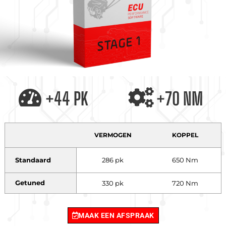
+44 PK
+70 NM
VERMOGEN
KOPPEL
Standaard
286 pk
650 Nm
Getuned
330 pk
720 Nm
MAAK EEN AFSPRAAK