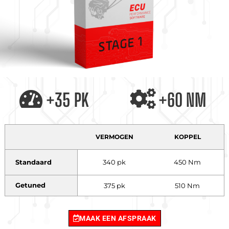
+35 PK
+60 NM
VERMOGEN
KOPPEL
Standaard
340 pk
450 Nm
Getuned
375 pk
510 Nm
MAAK EEN AFSPRAAK