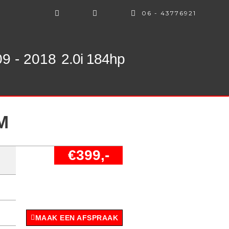
06 - 43776921
09 - 2018
2.0i 184hp
M
€399,-
MAAK EEN AFSPRAAK