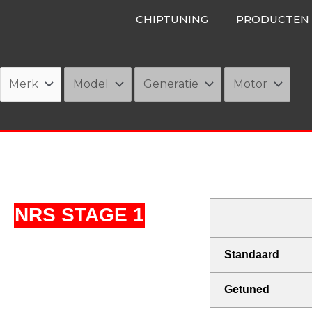
Ga
CHIPTUNING
PRODUCTEN
naar
de
inhoud
NRS STAGE 1
Standaard
Getuned