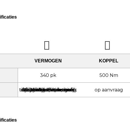
ficaties
VERMOGEN
KOPPEL
340 pk
500 Nm
Deze motor is identiek aan de 30i 258pk, maar af-fabriek softwarematig begrensd. Voertuigen geproduceerd vanaf 07/2020 kennen extra beveilingen waardoor tuning nog niet mogelijk is. Neem voor meer informatie contact met ons op. pk
op aanvraag
ficaties