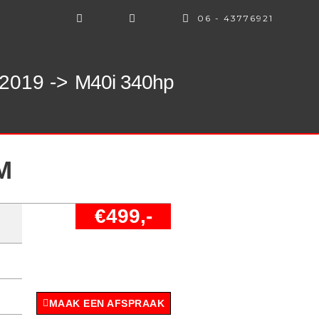
06 - 43776921
 2019 ->
M40i 340hp
M
€499,-
MAAK EEN AFSPRAAK