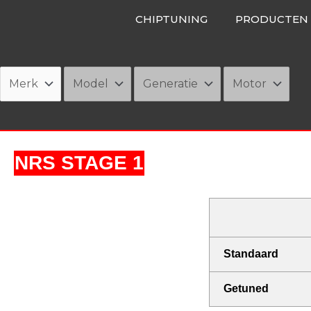
Ga
CHIPTUNING
PRODUCTEN
naar
de
inhoud
NRS STAGE 1
Standaard
Getuned