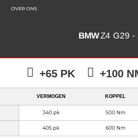
OVER ONS
BMW
Z4
G29 -
+65 PK
+100 N
VERMOGEN
KOPPEL
340 pk
500 Nm
405 pk
600 Nm