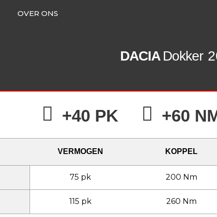
OVER ONS
DACIA
Dokker
2
+40 PK
+60 N
VERMOGEN
KOPPEL
75 pk
200 Nm
115 pk
260 Nm