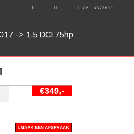
06 - 43776921
017 ->
1.5 DCI 75hp
M
€349,-
MAAK EEN AFSPRAAK