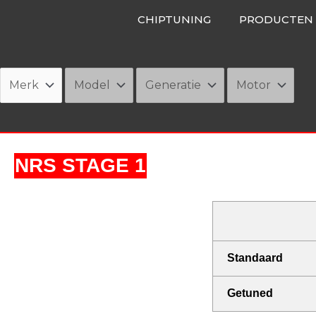
Ga
CHIPTUNING
PRODUCTEN
naar
de
inhoud
NRS STAGE 1
Standaard
Getuned