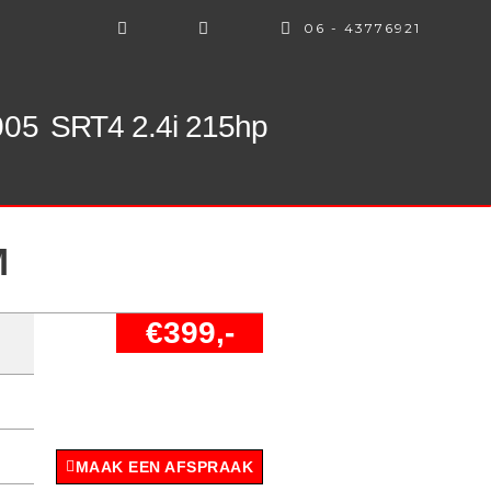
06 - 43776921
005
SRT4 2.4i 215hp
M
€399,-
MAAK EEN AFSPRAAK