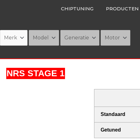
Ga
CHIPTUNING
PRODUCTEN
naar
de
inhoud
NRS STAGE 1
Standaard
Getuned