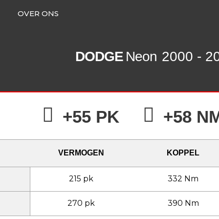
OVER ONS
DODGE
Neon
2000 - 2
+55 PK
+58 N
VERMOGEN
KOPPEL
215 pk
332 Nm
270 pk
390 Nm