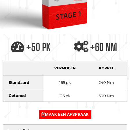
+50 PK
+60 NM
VERMOGEN
KOPPEL
Standaard
165 pk
240 Nm
Getuned
215 pk
300 Nm
MAAK EEN AFSPRAAK