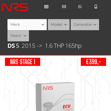
Ga
naar
de
inhoud
DS
5
2015 ->
1.6 THP 165hp
NRS STAGE 1
€399,-