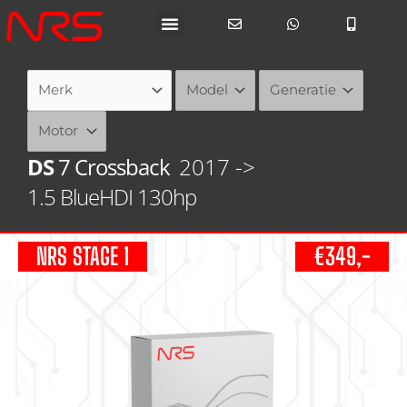
Ga
naar
de
inhoud
DS
7 Crossback
2017 ->
1.5 BlueHDI 130hp
NRS STAGE 1
€349,-