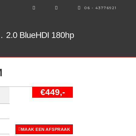
06 - 43776921
.
2.0 BlueHDI 180hp
M
€449,-
MAAK EEN AFSPRAAK