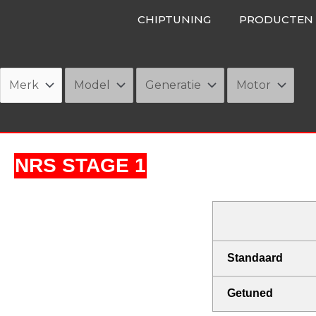
Ga
CHIPTUNING
PRODUCTEN
naar
de
inhoud
NRS STAGE 1
Standaard
Getuned