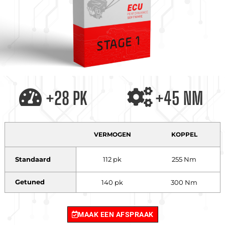
+28 PK
+45 NM
VERMOGEN
KOPPEL
Standaard
112 pk
255 Nm
Getuned
140 pk
300 Nm
MAAK EEN AFSPRAAK