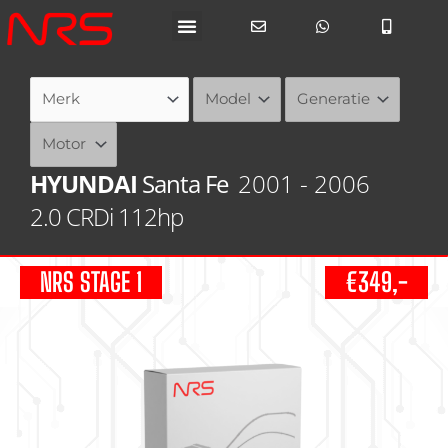
Ga
naar
de
inhoud
HYUNDAI
Santa Fe
2001 - 2006
2.0 CRDi 112hp
NRS STAGE 1
€349,-