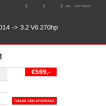
06 - 43776921
014 ->
3.2 V6 270hp
M
€599,-
MAAK EEN AFSPRAAK