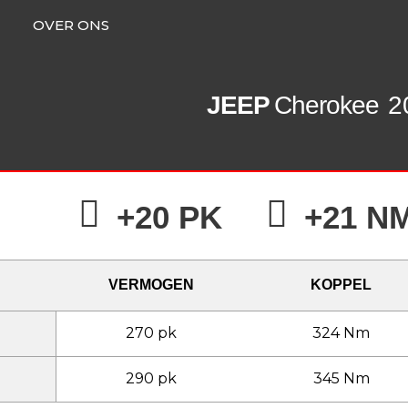
OVER ONS
JEEP
Cherokee
2
+20 PK
+21 N
VERMOGEN
KOPPEL
270 pk
324 Nm
290 pk
345 Nm