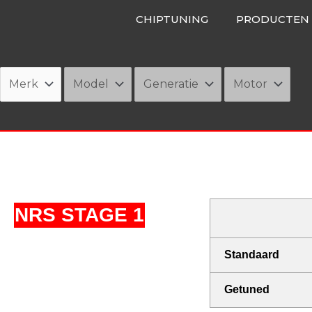
Ga
CHIPTUNING
PRODUCTEN
naar
de
inhoud
NRS STAGE 1
Standaard
Getuned