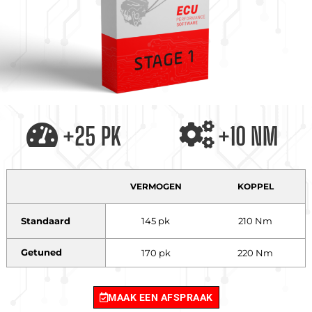
+25 PK
+10 NM
VERMOGEN
KOPPEL
Standaard
145 pk
210 Nm
Getuned
170 pk
220 Nm
MAAK EEN AFSPRAAK