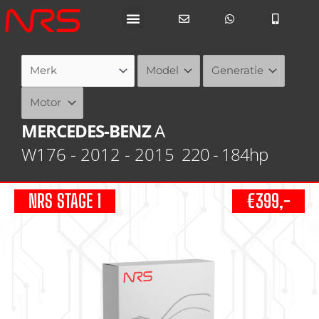
Ga
naar
de
inhoud
MERCEDES-BENZ
A
W176 - 2012 - 2015
220 - 184hp
NRS STAGE 1
€399,-