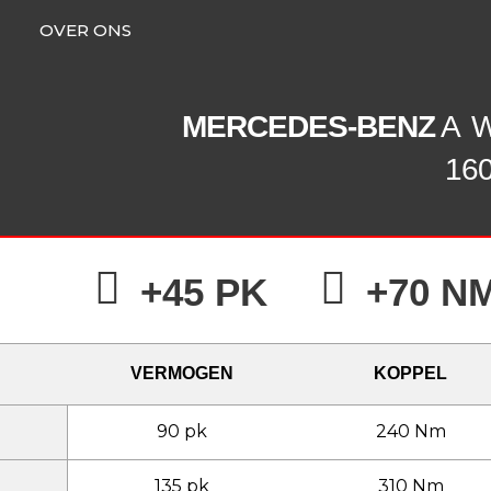
OVER ONS
MERCEDES-BENZ
A
W
160
+45 PK
+70 N
VERMOGEN
KOPPEL
90 pk
240 Nm
135 pk
310 Nm