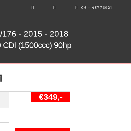
06 - 43776921
176 - 2015 - 2018
 CDI (1500ccc) 90hp
M
€349,-