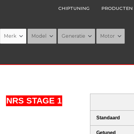
Ga
CHIPTUNING
PRODUCTEN
naar
de
inhoud
NRS STAGE 1
Standaard
Getuned